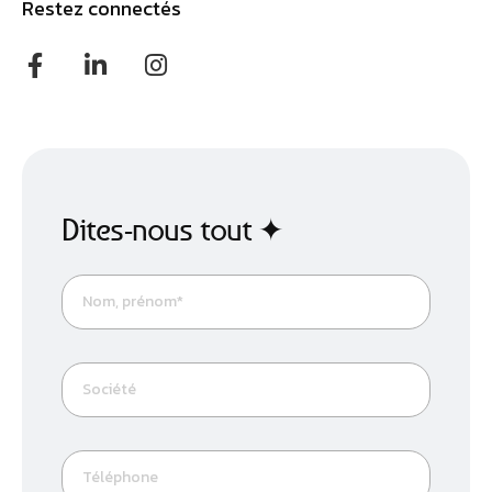
Restez connectés
Athobot
Assistant IA
Bienvenue chez Athorus Digital
Je suis Athobot, votre assistant digital.
Je vous oriente vers la meilleure solution pour votre projet.
Dites-moi votre objectif ou choisissez un raccourci ci-
dessous :
Dites-nous tout ✦