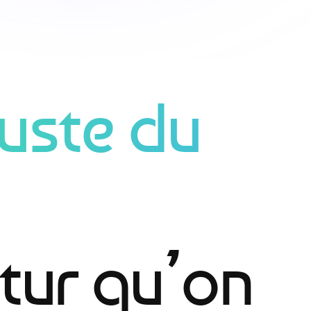
juste du
utur qu’on