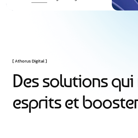
Athorus Digital
D
e
s
s
o
l
u
t
i
o
n
s
q
u
i
e
s
p
r
i
t
s
e
t
b
o
o
s
t
e