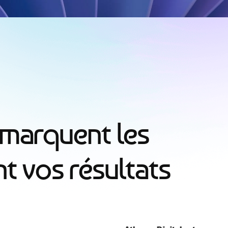
m
a
r
q
u
e
n
t
l
e
s
n
t
v
o
s
r
é
s
u
l
t
a
t
s