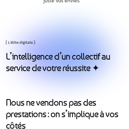
juste vos envies.
L’élite digitale
L
’
i
n
t
e
l
l
i
g
e
n
c
e
d
’
u
n
c
o
l
l
e
c
t
i
f
a
u
s
e
r
v
i
c
e
d
e
v
o
t
r
e
r
é
u
s
s
i
t
e
✦
N
o
u
s
n
e
v
e
n
d
o
n
s
p
a
s
d
e
s
p
r
e
s
t
a
t
i
o
n
s
:
o
n
s
’
i
m
p
l
i
q
u
e
à
v
o
s
c
ô
t
é
s