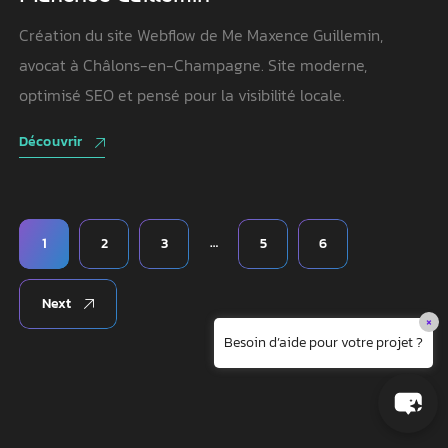
Création du site Webflow de Me Maxence Guillemin,
avocat à Châlons-en-Champagne. Site moderne,
optimisé SEO et pensé pour la visibilité locale.
Découvrir
…
1
2
3
5
6
Next
×
Besoin d’aide pour votre projet ?