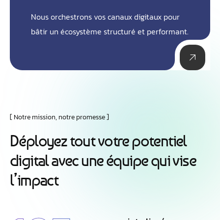
Nous orchestrons vos canaux digitaux pour
bâtir un écosystème structuré et performant.
Notre mission, notre promesse
D
é
p
l
o
y
e
z
t
o
u
t
v
o
t
r
e
p
o
t
e
n
t
i
e
l
d
i
g
i
t
a
l
a
v
e
c
u
n
e
é
q
u
i
p
e
q
u
i
v
i
s
e
l
’
i
m
p
a
c
t