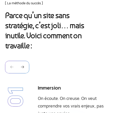
La méthode du succès
P
a
r
c
e
q
u
’
u
n
s
i
t
e
s
a
n
s
s
t
r
a
t
é
g
i
e
,
c
’
e
s
t
j
o
l
i
…
m
a
i
s
i
n
u
t
i
l
e
.
V
o
i
c
i
c
o
m
m
e
n
t
o
n
t
r
a
v
a
i
l
l
e
:
Immersion
01
On écoute. On creuse. On veut
comprendre vos vrais enjeux, pas