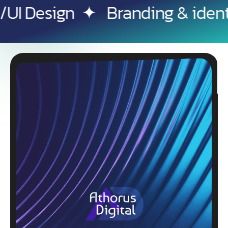
g & identité visuelle
✦
Référ