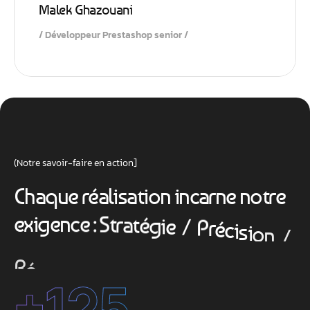
Malek Ghazouani
Développeur Prestashop senior
(Notre savoir-faire en action]
C
h
a
q
u
e
r
é
a
l
i
s
a
t
i
o
n
i
n
c
a
r
n
e
n
o
t
r
e
e
x
i
g
e
n
c
e
:
S
t
r
a
t
é
g
i
e
/
P
r
é
c
i
s
i
o
n
/
R
é
s
u
l
t
a
t
+
125