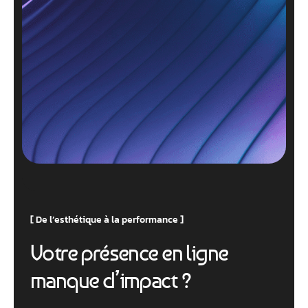
De l’esthétique à la performance
V
o
t
r
e
p
r
é
s
e
n
c
e
e
n
l
i
g
n
e
m
a
n
q
u
e
d
’
i
m
p
a
c
t
?