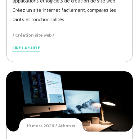
applications et logiciels de création de site web.
dessous :
Créez un site internet facilement, comparez les
tarifs et fonctionnalités.
Création site web
LIRE LA SUITE
19 mars 2026
Athorus