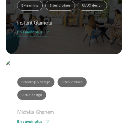
E-learning
Sites vitrines
UI/UX design
Instant Glamour
En savoir plus
Branding & design
Sites vitrines
UI/UX design
Michèle Ghanem
En savoir plus