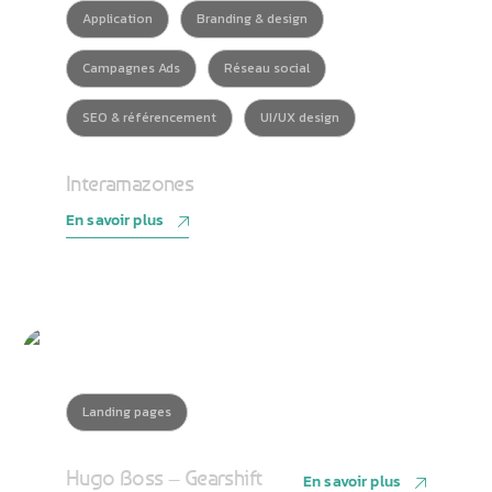
Application
Branding & design
Campagnes Ads
Réseau social
SEO & référencement
UI/UX design
Interamazones
En savoir plus
Landing pages
Hugo Boss – Gearshift
En savoir plus