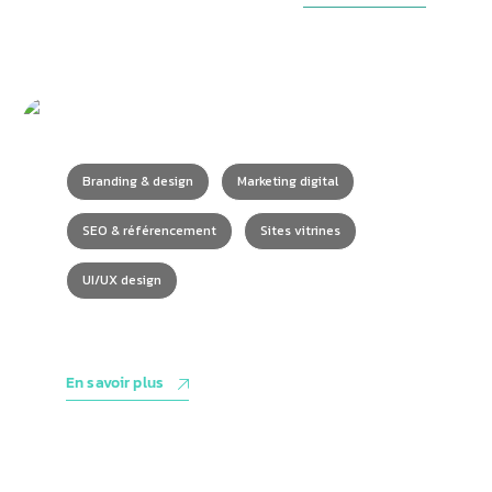
Branding & design
Marketing digital
SEO & référencement
Sites vitrines
UI/UX design
Caroline Abram
En savoir plus