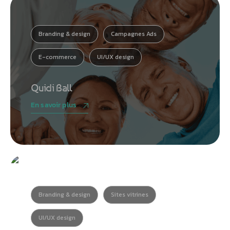
Branding & design
Campagnes Ads
E-commerce
UI/UX design
Quidi Ball
En savoir plus
Branding & design
Sites vitrines
UI/UX design