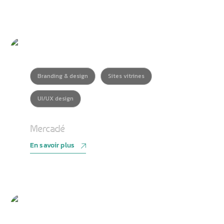
Branding & design
Sites vitrines
UI/UX design
Mercadé
En savoir plus