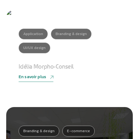
Application
Branding & design
Athobot
Assistant IA
UI/UX design
Bienvenue chez Athorus Digital
Idélia Morpho-Conseil
Je suis Athobot, votre assistant digital.
Je vous oriente vers la meilleure solution pour votre projet.
En savoir plus
Dites-moi votre objectif ou choisissez un raccourci ci-
dessous :
Branding & design
E-commerce