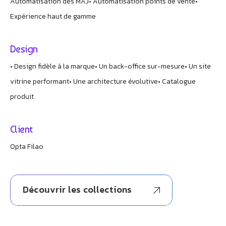
Automatisation des MAJ
• Automatisation points de vente
•
Expérience haut de gamme
Bienvenue chez Athorus Digital
Je suis Athobot, votre assistant digital.
Je vous oriente vers la meilleure solution pour votre
Design
projet.
• Design fidèle à la marque
• Un back-office sur-mesure
• Un site
Dites-moi votre objectif ou choisissez un raccourci ci-
vitrine performant
• Une architecture évolutive
• Catalogue
dessous :
produit
Client
Opta Filao
Découvrir les collections