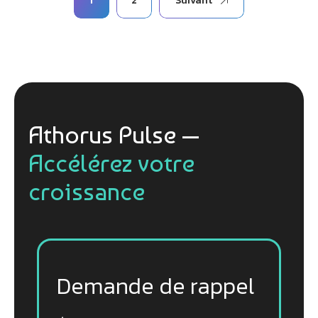
1
2
Suivant
des
publications
Athorus Pulse —
Accélérez votre
croissance
Demande de rappel