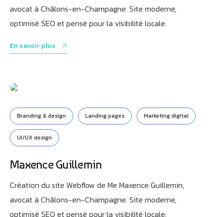
Bienvenue chez Athorus Digital
avocat à Châlons-en-Champagne. Site moderne,
Je suis Athobot, votre assistant digital.
optimisé SEO et pensé pour la visibilité locale.
Je vous oriente vers la meilleure solution pour votre
projet.
En savoir plus
Dites-moi votre objectif ou choisissez un raccourci ci-
dessous :
Branding & design
Landing pages
Marketing digital
UI/UX design
Maxence Guillemin
Création du site Webflow de Me Maxence Guillemin,
avocat à Châlons-en-Champagne. Site moderne,
optimisé SEO et pensé pour la visibilité locale.