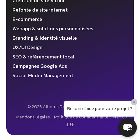
Création de site vitrine
Refonte de site internet
E-commerce
Webapp & solutions personnalisées
Branding & identité visuelle
UX/UI Design
SEO & référencement local
Campagnes Google Ads
Social Media Management
×
© 2025 Athorus Digital ✦ Agence web 360°
Besoin d’aide pour votre projet ?
Mentions légales
Politique de confidentialité
Plan du
site