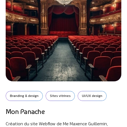
Branding & design
Sites vitrines
UI/UX design
Athobot
Mon Panache
Assistant IA
Création du site Webflow de Me Maxence Guillemin,