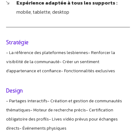
Expérience adaptée à tous les supports :
mobile, tablette, desktop
Stratégie
- La référence des plateformes lesbiennes
- Renforcer la
Athobot
Assistant IA
visibilité de la communauté
- Créer un sentiment
d’appartenance et confiance
- Fonctionnalités exclusives
Bienvenue chez Athorus Digital
Je suis Athobot, votre assistant digital.
Je vous oriente vers la meilleure solution pour votre
Design
projet.
- Partages interactifs
- Création et gestion de communautés
Dites-moi votre objectif ou choisissez un raccourci ci-
dessous :
thématiques
- Moteur de recherche précis
- Certification
obligatoire des profils
- Lives vidéo prévus pour échanges
directs
- Événements physiques