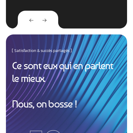
Satisfaction & succès partagés
C
e
s
o
n
t
e
u
x
q
u
i
e
n
p
a
r
l
e
n
t
l
e
m
i
e
u
x
.
N
o
u
s
,
o
n
b
o
s
s
e
!