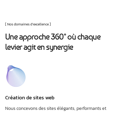
Je vous oriente vers la meilleure solution pour votre projet.
Dites-moi votre objectif ou choisissez un raccourci ci-
dessous :
Nos domaines d’excellence
U
n
e
a
p
p
r
o
c
h
e
3
6
0
°
o
ù
c
h
a
q
u
e
l
e
v
i
e
r
a
g
i
t
e
n
s
y
n
e
r
g
i
e
Création de sites web
Nous concevons des sites élégants, performants et