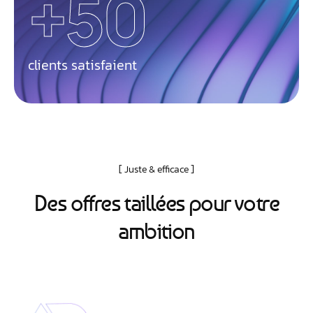
+
50
clients satisfaient
Juste & efficace
D
e
s
o
f
f
r
e
s
t
a
i
l
l
é
e
s
p
o
u
r
v
o
t
r
e
a
m
b
i
t
i
o
n