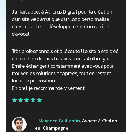
J'ai fait appel à Athorus Digital pour la création
E
d'un site web ainsi que d'un logo personnalisé,
d
dans le cadre du développement d'un cabinet
t
d'avocat.
e
d
a
c
.
Très professionnels et à l'écoute ! Le site a été créé
v
en fonction de mes besoins précis. Anthony et
Emilie échangent constamment avec vous pour
trouver les solutions adaptées, tout en restant
force de proposition.
En bref, je recommande vivement.
Maxence Guillemin
Avocat à Chalon-
en-Champagne