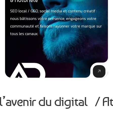
& Notoriété
SEO local / GEO, social media et contenu créatif :
nous bâtissons votre présence, engageons votre
communauté et faisons rayonner votre marque sur
tous les canaux.
Athobot
Assistant IA
venir du digital
/ Atho
Bienvenue chez Athorus Digital
Je suis Athobot, votre assistant digital.