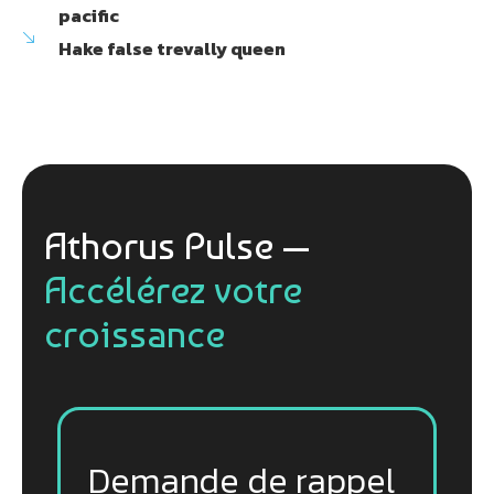
pacific
Hake false trevally queen
Athorus Pulse —
Accélérez votre
croissance
Demande de rappel