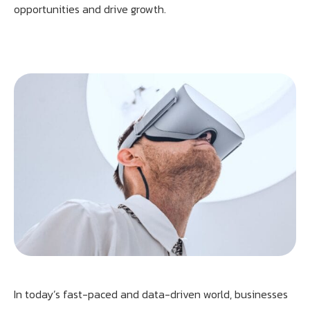
opportunities and drive growth.
Athobot
Assistant IA
Bienvenue chez Athorus Digital
Je suis Athobot, votre assistant digital.
Je vous oriente vers la meilleure solution pour votre
projet.
Dites-moi votre objectif ou choisissez un raccourci ci-
dessous :
In today’s fast-paced and data-driven world, businesses