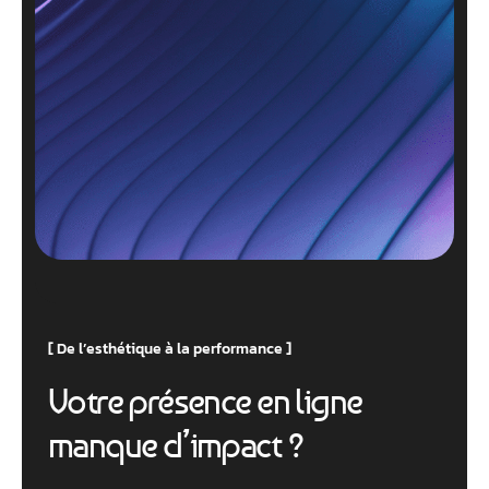
De l’esthétique à la performance
V
o
t
r
e
p
r
é
s
e
n
c
e
e
n
l
i
g
n
e
m
a
n
q
u
e
d
’
i
m
p
a
c
t
?