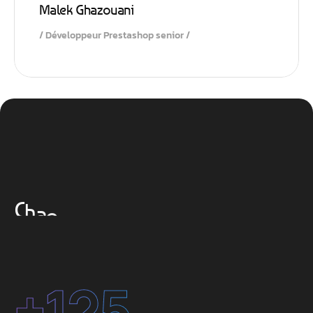
Malek Ghazouani
Développeur Prestashop senior
(Notre savoir-faire en action]
C
h
a
q
u
e
r
é
a
l
i
s
a
t
i
o
n
i
n
c
a
r
n
e
n
o
t
r
e
e
x
i
g
e
n
c
e
:
S
t
r
a
t
é
g
i
e
/
P
r
é
c
i
s
i
o
n
/
R
é
s
u
l
t
a
t
+
125