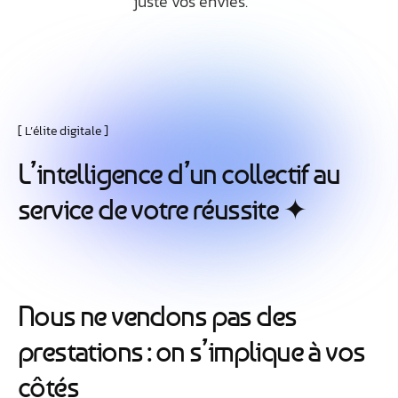
juste vos envies.
L’élite digitale
L
’
i
n
t
e
l
l
i
g
e
n
c
e
d
’
u
n
c
o
l
l
e
c
t
i
f
a
u
s
e
r
v
i
c
e
d
e
v
o
t
r
e
r
é
u
s
s
i
t
e
✦
N
o
u
s
n
e
v
e
n
d
o
n
s
p
a
s
d
e
s
p
r
e
s
t
a
t
i
o
n
s
:
o
n
s
’
i
m
p
l
i
q
u
e
à
v
o
s
c
ô
t
é
s