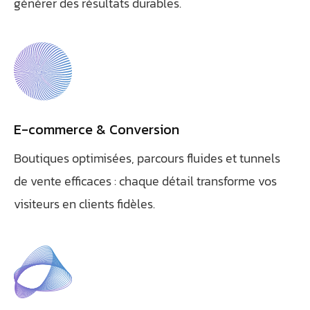
générer des résultats durables.
E-commerce & Conversion
Athobot
Assistant IA
Boutiques optimisées, parcours fluides et tunnels
de vente efficaces : chaque détail transforme vos
Bienvenue chez Athorus Digital
visiteurs en clients fidèles.
Je suis Athobot, votre assistant digital.
Je vous oriente vers la meilleure solution pour votre projet.
Dites-moi votre objectif ou choisissez un raccourci ci-
dessous :