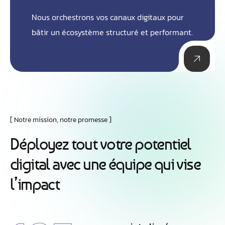
Nous orchestrons vos canaux digitaux pour
bâtir un écosystème structuré et performant.
Notre mission, notre promesse
D
é
p
l
o
y
e
z
t
o
u
t
v
o
t
r
e
p
o
t
e
n
t
i
e
l
d
i
g
i
t
a
l
a
v
e
c
u
n
e
é
q
u
i
p
e
q
u
i
v
i
s
e
l
’
i
m
p
a
c
t