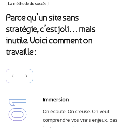
La méthode du succès
P
a
r
c
e
q
u
’
u
n
s
i
t
e
s
a
n
s
s
t
r
a
t
é
g
i
e
,
c
’
e
s
t
j
o
l
i
…
m
a
i
s
i
n
u
t
i
l
e
.
V
o
i
c
i
c
o
m
m
e
n
t
o
n
t
r
a
v
a
i
l
l
e
:
Immersion
01
On écoute. On creuse. On veut
comprendre vos vrais enjeux, pas