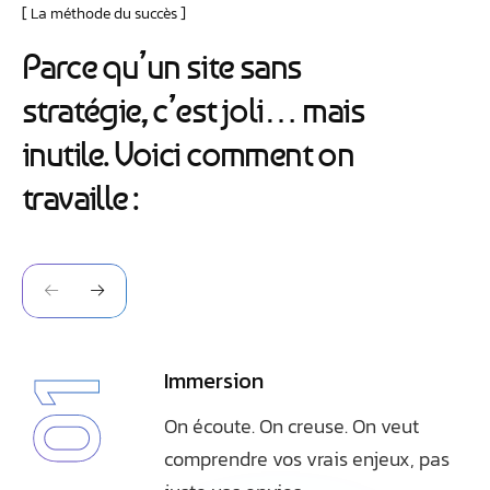
La méthode du succès
P
a
r
c
e
q
u
’
u
n
s
i
t
e
s
a
n
s
s
t
r
a
t
é
g
i
e
,
c
’
e
s
t
j
o
l
i
…
m
a
i
s
i
n
u
t
i
l
e
.
V
o
i
c
i
c
o
m
m
e
n
t
o
n
t
r
a
v
a
i
l
l
e
:
Immersion
01
On écoute. On creuse. On veut
comprendre vos vrais enjeux, pas