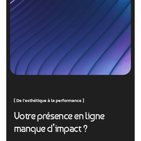
De l’esthétique à la performance
V
o
t
r
e
p
r
é
s
e
n
c
e
e
n
l
i
g
n
e
m
a
n
q
u
e
d
’
i
m
p
a
c
t
?