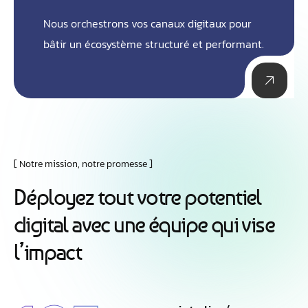
Nous orchestrons vos canaux digitaux pour
bâtir un écosystème structuré et performant.
Notre mission, notre promesse
D
é
p
l
o
y
e
z
t
o
u
t
v
o
t
r
e
p
o
t
e
n
t
i
e
l
d
i
g
i
t
a
l
a
v
e
c
u
n
e
é
q
u
i
p
e
q
u
i
v
i
s
e
l
’
i
m
p
a
c
t