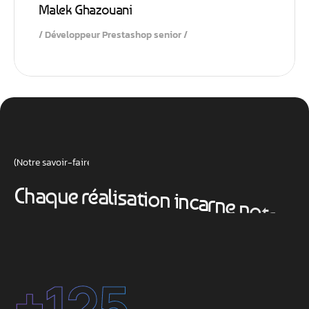
Malek Ghazouani
Développeur Prestashop senior
(Notre savoir-faire en action]
C
h
a
q
u
e
r
é
a
l
i
s
a
t
i
o
n
i
n
c
a
r
n
e
n
o
t
r
e
e
x
i
g
e
n
c
e
:
S
t
r
a
t
é
g
i
e
/
P
r
é
c
i
s
i
o
n
/
R
é
s
u
l
t
a
t
+
125