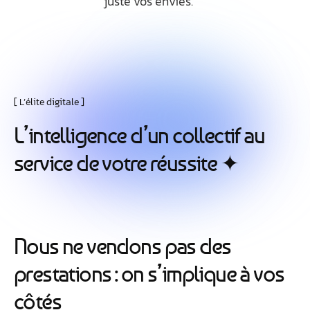
juste vos envies.
L’élite digitale
L
’
i
n
t
e
l
l
i
g
e
n
c
e
d
’
u
n
c
o
l
l
e
c
t
i
f
a
u
s
e
r
v
i
c
e
d
e
v
o
t
r
e
r
é
u
s
s
i
t
e
✦
N
o
u
s
n
e
v
e
n
d
o
n
s
p
a
s
d
e
s
p
r
e
s
t
a
t
i
o
n
s
:
o
n
s
’
i
m
p
l
i
q
u
e
à
v
o
s
c
ô
t
é
s