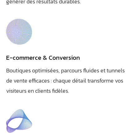
générer des résultats durables.
E-commerce & Conversion
Athobot
Assistant IA
Boutiques optimisées, parcours fluides et tunnels
de vente efficaces : chaque détail transforme vos
Bienvenue chez Athorus Digital
visiteurs en clients fidèles.
Je suis Athobot, votre assistant digital.
Je vous oriente vers la meilleure solution pour votre projet.
Dites-moi votre objectif ou choisissez un raccourci ci-
dessous :