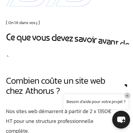
On lit dans vos pensées
C
e
q
u
e
v
o
u
s
d
e
v
e
z
s
a
v
o
i
r
a
v
a
n
t
d
e
t
r
a
v
a
i
l
l
e
r
a
v
e
c
n
o
u
s
Combien coûte un site web
chez Athorus ?
×
Besoin d’aide pour votre projet ?
Nos sites web démarrent à partir de 2 x 1350€
HT pour une structure professionnelle
complète.