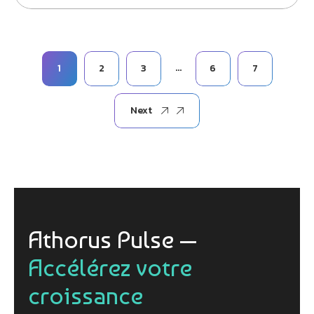
…
1
2
3
6
7
Next
Athorus Pulse —
Accélérez votre
croissance