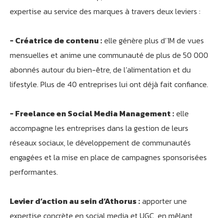
expertise au service des marques à travers deux leviers :
- Créatrice de contenu :
elle génère plus d’1M de vues
mensuelles et anime une communauté de plus de 50 000
abonnés autour du bien-être, de l’alimentation et du
lifestyle. Plus de 40 entreprises lui ont déjà fait confiance.
- Freelance en Social Media Management :
elle
Athobot
Assistant IA
accompagne les entreprises dans la gestion de leurs
réseaux sociaux, le développement de communautés
Bienvenue chez Athorus Digital
engagées et la mise en place de campagnes sponsorisées
Je suis Athobot, votre assistant digital.
Je vous oriente vers la meilleure solution pour votre
performantes.
projet.
Dites-moi votre objectif ou choisissez un raccourci ci-
Levier d’action au sein d’Athorus :
apporter une
dessous :
expertise concrète en social media et UGC, en mêlant