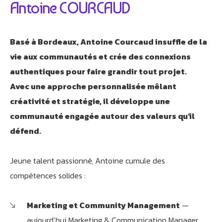
Antoine COURCAUD
Basé à Bordeaux, Antoine Courcaud insuffle de la
vie aux communautés et crée des connexions
authentiques pour faire grandir tout projet
.
Avec une approche personnalisée mêlant
créativité et stratégie, il développe une
communauté engagée autour des valeurs qu’il
Athobot
défend
.
Assistant IA
Bienvenue chez Athorus Digital
Jeune talent passionné, Antoine cumule des
Je suis Athobot, votre assistant digital.
compétences solides :
Je vous oriente vers la meilleure solution pour votre
projet.
Marketing et Community Management
—
Dites-moi votre objectif ou choisissez un raccourci ci-
dessous :
aujourd’hui Marketing & Communication Manager