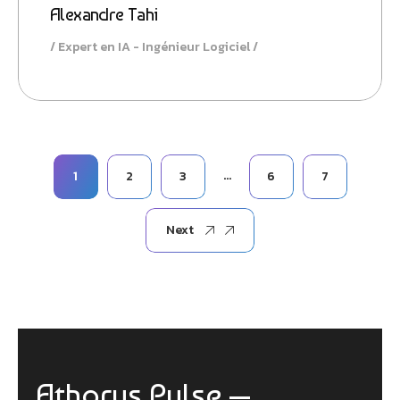
Alexandre Tahi
Expert en IA - Ingénieur Logiciel
…
1
2
3
6
7
Next
Athorus Pulse —