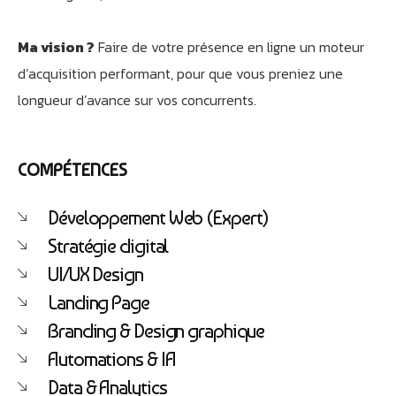
Ma vision ?
Faire de votre présence en ligne un moteur
d’acquisition performant, pour que vous preniez une
longueur d’avance sur vos concurrents.
COMPÉTENCES
Développement Web (Expert)
Stratégie digital
UI/UX Design
Landing Page
Athobot
Branding & Design graphique
Assistant IA
Automations & IA
Bienvenue chez Athorus Digital
Data & Analytics