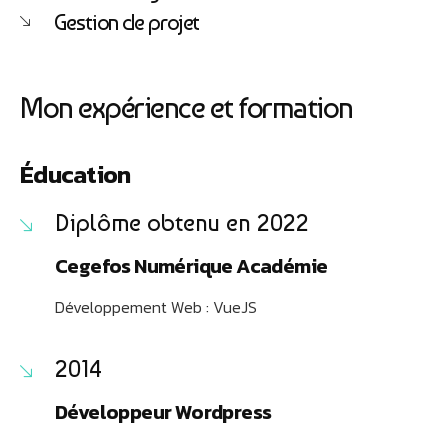
Je suis Athobot, votre assistant digital.
Gestion de projet
Je vous oriente vers la meilleure solution pour votre
projet.
Dites-moi votre objectif ou choisissez un raccourci ci-
Mon expérience et formation
dessous :
Éducation
Diplôme obtenu en 2022
Cegefos Numérique Académie
Développement Web : VueJS
2014
Développeur Wordpress