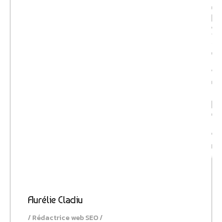
Storytellin
Aurélie Cladiu
Rédactrice web SEO