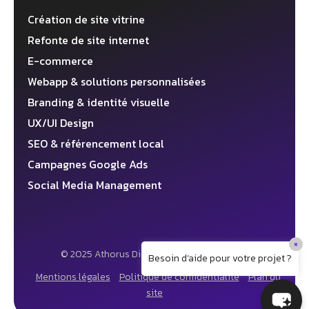
Création de site vitrine
Refonte de site internet
E-commerce
Webapp & solutions personnalisées
Branding & identité visuelle
UX/UI Design
SEO & référencement local
Campagnes Google Ads
Social Media Management
×
© 2025 Athorus Digital ✦ Agence web 360°
Besoin d’aide pour votre projet ?
Mentions légales
Politique de confidentialité
Plan du
site