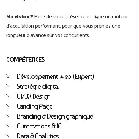
Ma vision ?
Faire de votre présence en ligne un moteur
d’acquisition performant, pour que vous preniez une
longueur d’avance sur vos concurrents.
Athobot
Assistant IA
Bienvenue chez Athorus Digital
COMPÉTENCES
Je suis Athobot, votre assistant digital.
Je vous oriente vers la meilleure solution pour votre
Développement Web (Expert)
projet.
Stratégie digital
Dites-moi votre objectif ou choisissez un raccourci ci-
UI/UX Design
dessous :
Landing Page
Branding & Design graphique
Automations & IA
Data & Analytics