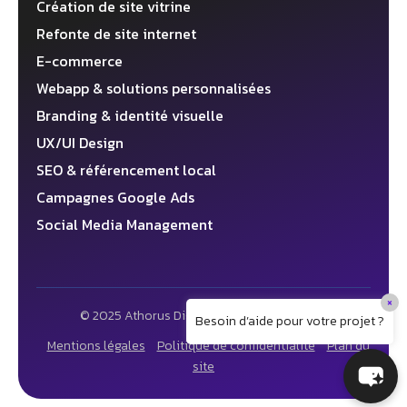
Création de site vitrine
Refonte de site internet
E-commerce
Webapp & solutions personnalisées
Branding & identité visuelle
UX/UI Design
SEO & référencement local
Campagnes Google Ads
Social Media Management
×
© 2025 Athorus Digital ✦ Agence web 360°
Besoin d’aide pour votre projet ?
Mentions légales
Politique de confidentialité
Plan du
site