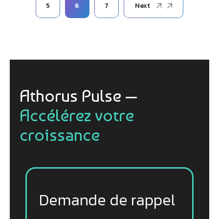
5
6
7
Next
Athorus Pulse —
Accélérez votre
croissance
Demande de rappel