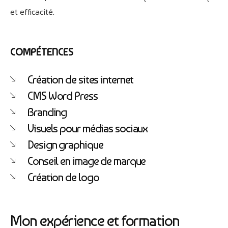
et efficacité.
Athobot
Assistant IA
Bienvenue chez Athorus Digital
COMPÉTENCES
Je suis Athobot, votre assistant digital.
Je vous oriente vers la meilleure solution pour votre
Création de sites internet
projet.
CMS Word Press
Dites-moi votre objectif ou choisissez un raccourci ci-
dessous :
Branding
Visuels pour médias sociaux
Design graphique
Conseil en image de marque
Création de logo
Mon expérience et formation