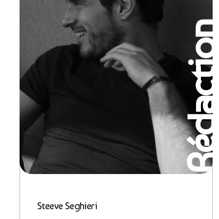
Rédactio
Steeve Seghieri