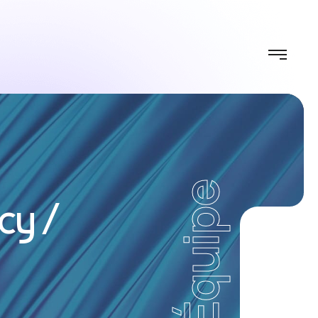
Équipe
acy