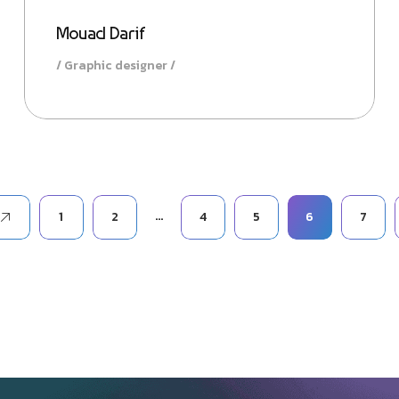
Mouad Darif
Graphic designer
…
1
2
4
5
6
7