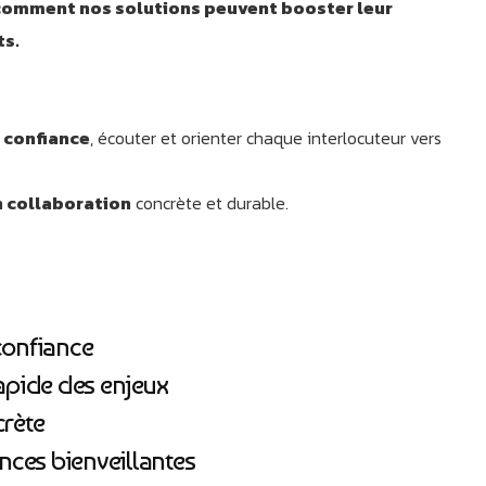
 comment nos solutions peuvent booster leur
ts.
e confiance
, écouter et orienter chaque interlocuteur vers
n collaboration
concrète et durable.
 confiance
pide des enjeux
crète
lances bienveillantes