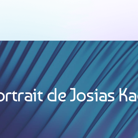
ête
rtrait de Josias K