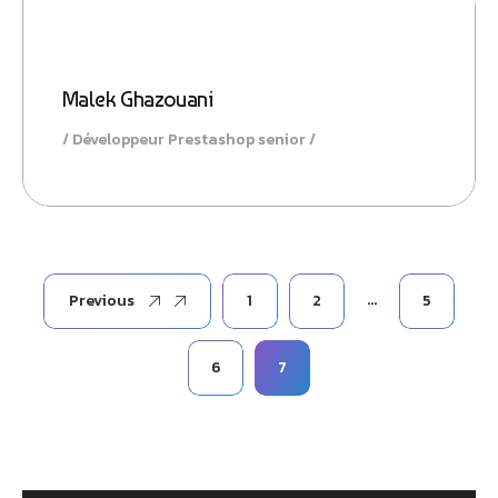
Malek Ghazouani
Développeur Prestashop senior
…
Previous
1
2
5
6
7