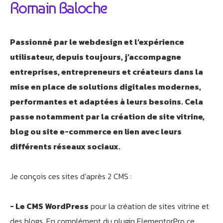
Je suis Athobot, votre assistant digital.
Romain Baloche
Je vous oriente vers la meilleure solution pour votre
projet.
Dites-moi votre objectif ou choisissez un raccourci ci-
Passionné par le webdesign et l’expérience
dessous :
utilisateur, depuis toujours, j’accompagne
entreprises, entrepreneurs et créateurs dans la
mise en place de solutions digitales modernes,
performantes et adaptées à leurs besoins. Cela
passe notamment par la création de site vitrine,
blog ou site e-commerce en lien avec leurs
différents réseaux sociaux.
Je conçois ces sites d’après 2 CMS :
- Le CMS WordPress
pour la création de sites vitrine et
des blogs. En complément du plugin ElementorPro ce