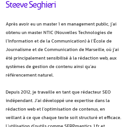
Steeve Seghieri
Bienvenue chez Athorus Digital
Je suis Athobot, votre assistant digital.
Je vous oriente vers la meilleure solution pour votre
Après avoir eu un master 1 en management public, j’ai
projet.
obtenu un master NTIC (Nouvelles Technologies de
Dites-moi votre objectif ou choisissez un raccourci ci-
l’Information et de la Communication) à l’École de
dessous :
Journalisme et de Communication de Marseille, où j’ai
été principalement sensibilisé à la rédaction web, aux
systèmes de gestion de contenu ainsi qu’au
référencement naturel.
Depuis 2012, je travaille en tant que rédacteur SEO
indépendant. J’ai développé une expertise dans la
rédaction web et l’optimisation de contenus, en
veillant à ce que chaque texte soit structuré et efficace.
L’utilisation d’outils comme SERPmantics, 1.fr et