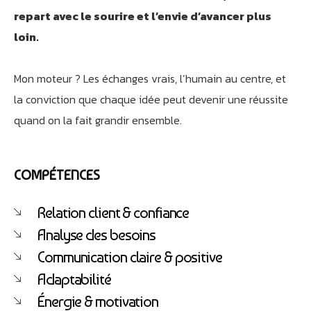
repart avec le sourire et l’envie d’avancer plus
loin.
Mon moteur ? Les échanges vrais, l’humain au centre, et
Athobot
Assistant IA
la conviction que chaque idée peut devenir une réussite
quand on la fait grandir ensemble.
Bienvenue chez Athorus Digital
Je suis Athobot, votre assistant digital.
Je vous oriente vers la meilleure solution pour votre
COMPÉTENCES
projet.
Dites-moi votre objectif ou choisissez un raccourci ci-
Relation client & confiance
dessous :
Analyse des besoins
Communication claire & positive
Adaptabilité
Énergie & motivation