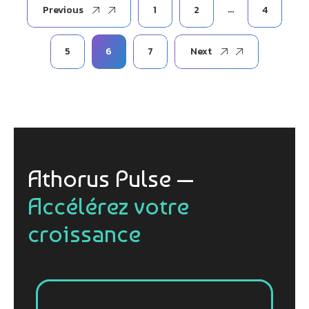
…
Previous
1
2
4
5
6
7
Next
Athorus Pulse —
Accélérez votre
croissance