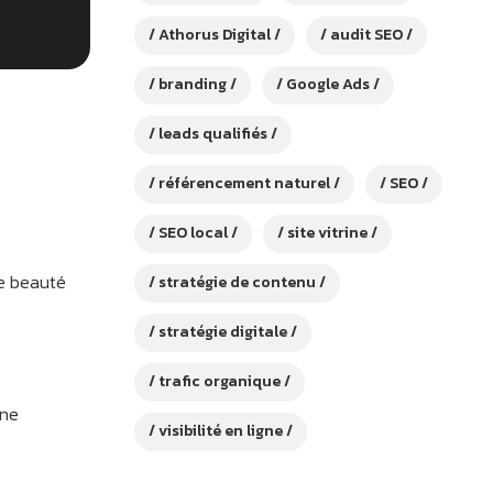
Athorus Digital
audit SEO
branding
Google Ads
leads qualifiés
référencement naturel
SEO
SEO local
site vitrine
de beauté
stratégie de contenu
stratégie digitale
trafic organique
une
visibilité en ligne