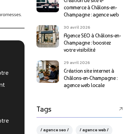
Création de site e-
commerce à Châlons-en-
 promesses.
Champagne : agence web
30 avril 2026
Agence SEO à Châlons-en-
Champagne : boostez
votre visibilité
29 avril 2026
Création site internet à
otre
Châlons-en-Champagne :
nt
agence web locale
Tags
otre
agence seo
agence web