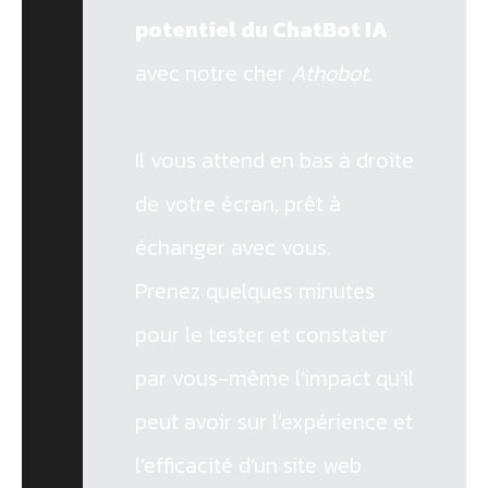
potentiel du ChatBot IA
avec notre cher
Athobot
.
Il vous attend en bas à droite
de votre écran, prêt à
échanger avec vous.
Prenez quelques minutes
pour le tester et constater
par vous-même l’impact qu’il
peut avoir sur l’expérience et
l’efficacité d’un site web