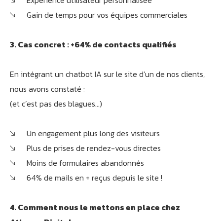
Expérience utilisateur personnalisée
Gain de temps pour vos équipes commerciales
3. Cas concret : +64% de contacts qualifiés
En intégrant un chatbot IA sur le site d’un de nos clients,
nous avons constaté :
(et c’est pas des blagues…)
Athobot
Assistant IA
Un engagement plus long des visiteurs
Bienvenue chez Athorus Digital
Plus de prises de rendez-vous directes
Je suis Athobot, votre assistant digital.
Moins de formulaires abandonnés
Je vous oriente vers la meilleure solution pour votre
64% de mails en + reçus depuis le site !
projet.
Dites-moi votre objectif ou choisissez un raccourci ci-
dessous :
4. Comment nous le mettons en place chez