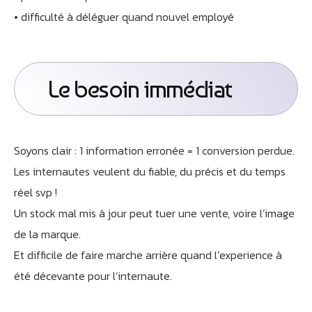
• difficulté à déléguer quand nouvel employé
Le besoin immédiat
Athobot
Assistant IA
Soyons clair : 1 information erronée = 1 conversion perdue.
Les internautes veulent du fiable, du précis et du temps
Bienvenue chez Athorus Digital
réel svp !
Je suis Athobot, votre assistant digital.
Un stock mal mis à jour peut tuer une vente, voire l’image
Je vous oriente vers la meilleure solution pour votre
de la marque.
projet.
Et difficile de faire marche arrière quand l’experience à
Dites-moi votre objectif ou choisissez un raccourci ci-
dessous :
été décevante pour l’internaute.