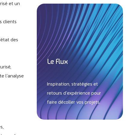
risé et un
s clients
’état des
Le Flux
urisé,
te l’analyse
Inspiration, stratégies et
retours d’expérience pour
faire décoller vos projets.
s,