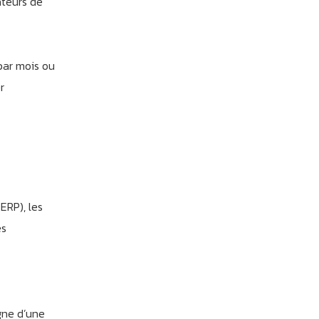
ateurs de
par mois ou
r
ERP), les
es
igne d’une