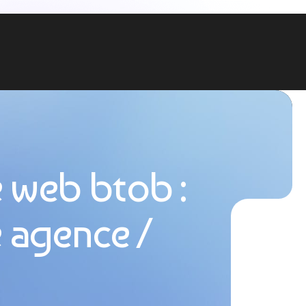
 web btob :
e agence