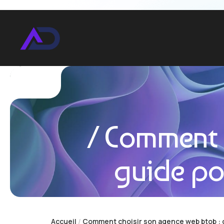
Comment c
guide po
Accueil
Comment choisir son agence web btob : g