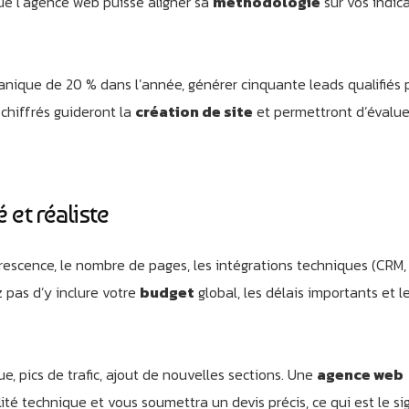
que l’agence web puisse aligner sa
méthodologie
sur vos indic
ganique de 20 % dans l’année, générer cinquante leads qualifiés 
 chiffrés guideront la
création de site
et permettront d’évalue
 et réaliste
orescence, le nombre de pages, les intégrations techniques (CRM, 
z pas d’y inclure votre
budget
global, les délais importants et l
ue, pics de trafic, ajout de nouvelles sections. Une
agence web
ilité technique et vous soumettra un devis précis, ce qui est le s