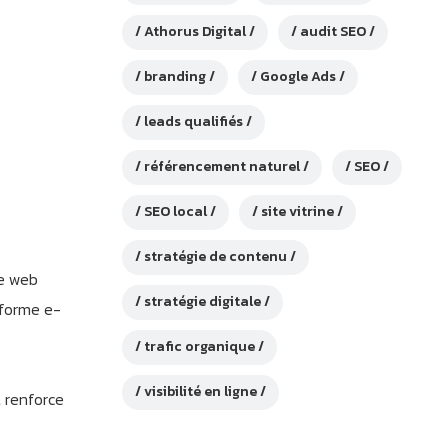
Athorus Digital
audit SEO
branding
Google Ads
leads qualifiés
référencement naturel
SEO
SEO local
site vitrine
stratégie de contenu
e web
stratégie digitale
eforme e-
trafic organique
visibilité en ligne
 renforce