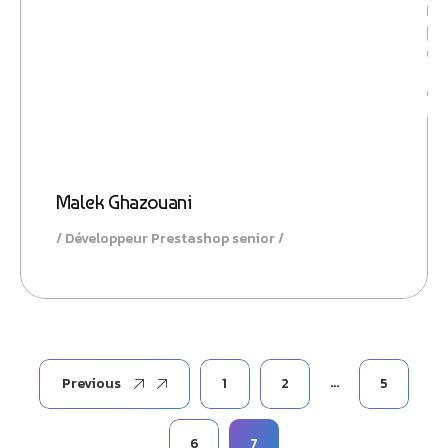
Malek Ghazouani
Développeur Prestashop senior
…
Previous
1
2
5
6
7