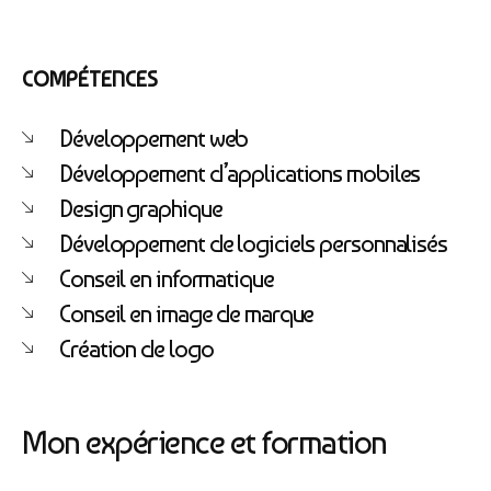
Bienvenue chez Athorus Digital
Je suis Athobot, votre assistant digital.
Je vous oriente vers la meilleure solution pour votre
COMPÉTENCES
projet.
Dites-moi votre objectif ou choisissez un raccourci ci-
dessous :
Développement web
Développement d’applications mobiles
Design graphique
Développement de logiciels personnalisés
Conseil en informatique
Conseil en image de marque
Création de logo
Mon expérience et formation