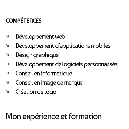
COMPÉTENCES
Développement web
Développement d’applications mobiles
Athobot
Design graphique
Assistant IA
Développement de logiciels personnalisés
Bienvenue chez Athorus Digital
Conseil en informatique
Je suis Athobot, votre assistant digital.
Conseil en image de marque
Je vous oriente vers la meilleure solution pour votre
Création de logo
projet.
Dites-moi votre objectif ou choisissez un raccourci ci-
dessous :
Mon expérience et formation