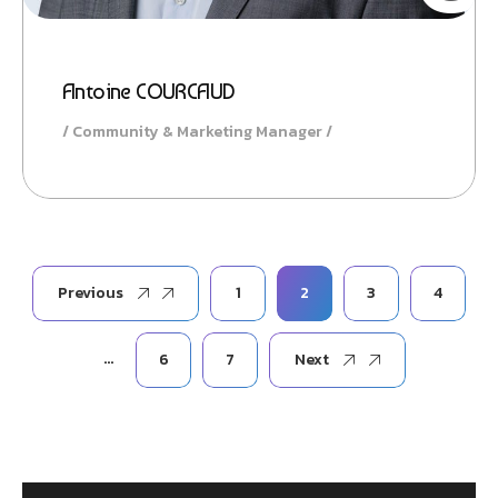
Antoine COURCAUD
Community & Marketing Manager
Previous
1
2
3
4
…
6
7
Next