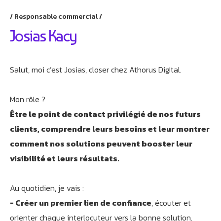
Responsable commercial
Josias Kacy
Salut, moi c’est Josias, closer chez Athorus Digital.
Athobot
Assistant IA
Mon rôle ?
Être le point de contact privilégié de nos futurs
Bienvenue chez Athorus Digital
clients, comprendre leurs besoins et leur montrer
Je suis Athobot, votre assistant digital.
comment nos solutions peuvent booster leur
Je vous oriente vers la meilleure solution pour votre
visibilité et leurs résultats.
projet.
Dites-moi votre objectif ou choisissez un raccourci ci-
dessous :
Au quotidien, je vais :
- Créer un premier lien de confiance
, écouter et
orienter chaque interlocuteur vers la bonne solution.