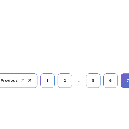
…
Previous
1
2
5
6
7