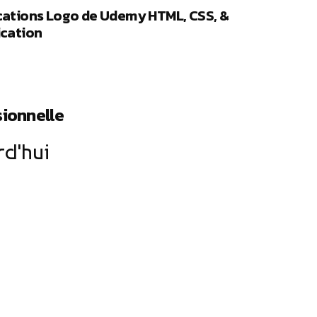
ications Logo de Udemy HTML, CSS, &
ication
ionnelle
rd'hui