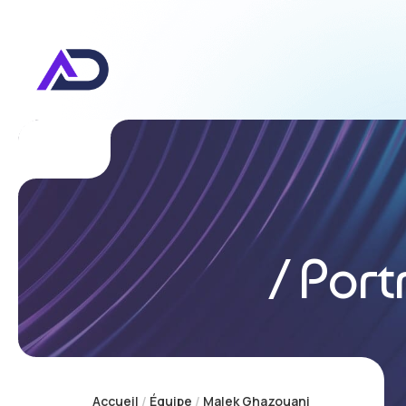
Conver
Port
Accueil
Équipe
Malek Ghazouani