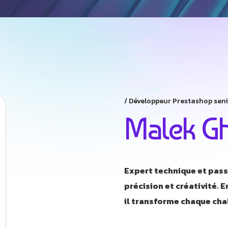
Développeur Prestashop sen
Malek G
Expert technique et pass
précision et créativité. 
il transforme chaque ch