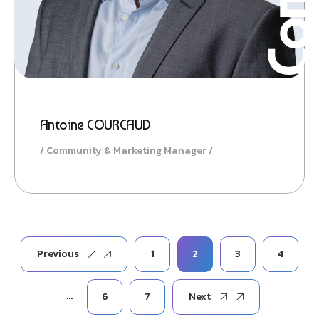
Antoine COURCAUD
Community & Marketing Manager
Previous
1
2
3
4
…
6
7
Next