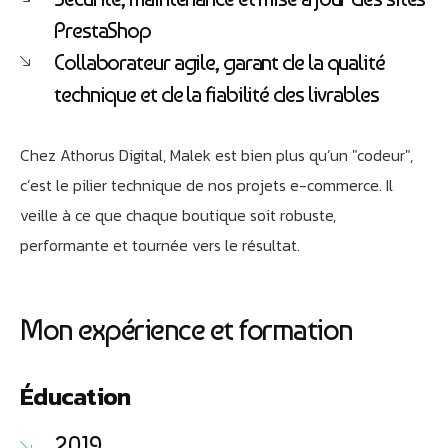
Athobot
Assistant IA
PrestaShop
Collaborateur agile, garant de la qualité
Bienvenue chez Athorus Digital
technique et de la fiabilité des livrables
Je suis Athobot, votre assistant digital.
Je vous oriente vers la meilleure solution pour votre
Chez Athorus Digital, Malek est bien plus qu’un "codeur",
projet.
Dites-moi votre objectif ou choisissez un raccourci ci-
c’est le pilier technique de nos projets e-commerce. Il
dessous :
veille à ce que chaque boutique soit robuste,
performante et tournée vers le résultat.
Mon expérience et formation
Éducation
2019