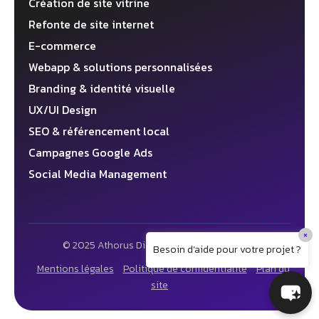
Création de site vitrine
Refonte de site internet
E-commerce
Webapp & solutions personnalisées
Branding & identité visuelle
UX/UI Design
SEO & référencement local
Campagnes Google Ads
Social Media Management
×
© 2025 Athorus Digital ✦ Agence web 360°
Besoin d’aide pour votre projet ?
Mentions légales
Politique de confidentialité
Plan du
site