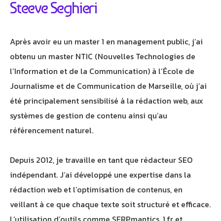
Steeve Seghieri
Après avoir eu un master 1 en management public, j’ai
obtenu un master NTIC (Nouvelles Technologies de
l’Information et de la Communication) à l’École de
Journalisme et de Communication de Marseille, où j’ai
été principalement sensibilisé à la rédaction web, aux
Athobot
Assistant IA
systèmes de gestion de contenu ainsi qu’au
référencement naturel.
Bienvenue chez Athorus Digital
Je suis Athobot, votre assistant digital.
Je vous oriente vers la meilleure solution pour votre
Depuis 2012, je travaille en tant que rédacteur SEO
projet.
indépendant. J’ai développé une expertise dans la
Dites-moi votre objectif ou choisissez un raccourci ci-
rédaction web et l’optimisation de contenus, en
dessous :
veillant à ce que chaque texte soit structuré et efficace.
L’utilisation d’outils comme SERPmantics, 1.fr et