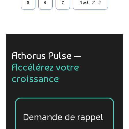
5
6
7
Next
Athorus Pulse —
Accélérez votre
croissance
Demande de rappel