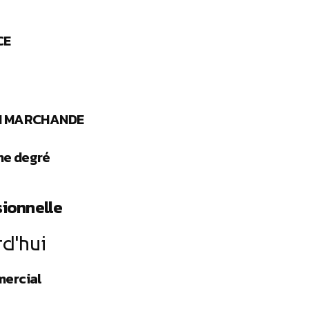
CE
N MARCHANDE
ème degré
ionnelle
rd'hui
ercial