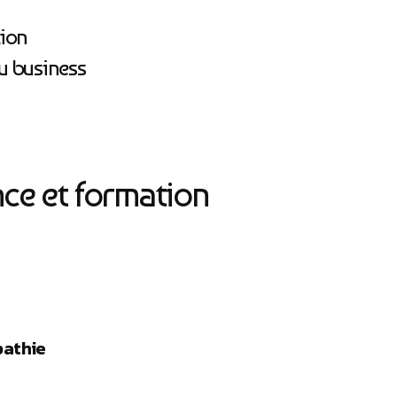
tion
u business
ce et formation
pathie