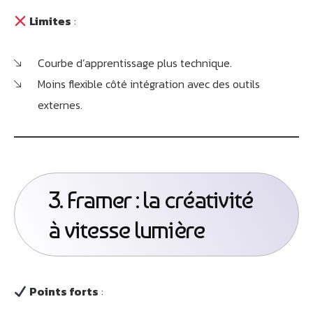
Athobot
Assistant IA
Limites
:
Bienvenue chez Athorus Digital
Courbe d’apprentissage plus technique.
Je suis Athobot, votre assistant digital.
Moins flexible côté intégration avec des outils
Je vous oriente vers la meilleure solution pour votre
externes.
projet.
Dites-moi votre objectif ou choisissez un raccourci ci-
dessous :
3. Framer : la créativité
à vitesse lumière
Points forts
: