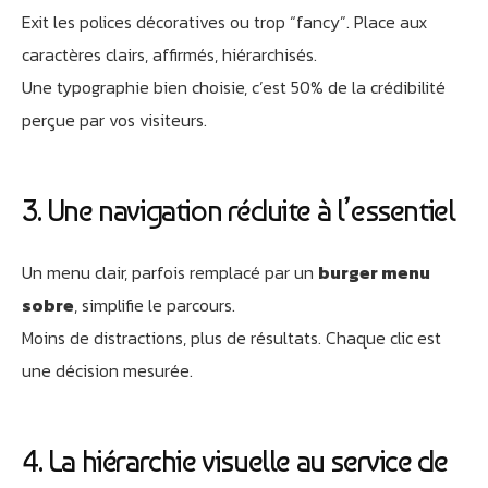
Je suis Athobot, votre assistant digital.
Exit les polices décoratives ou trop “fancy”. Place aux
Je vous oriente vers la meilleure solution pour votre
caractères clairs, affirmés, hiérarchisés.
projet.
Une typographie bien choisie, c’est 50% de la crédibilité
Dites-moi votre objectif ou choisissez un raccourci ci-
dessous :
perçue par vos visiteurs.
3. Une navigation réduite à l’essentiel
Un menu clair, parfois remplacé par un
burger menu
sobre
, simplifie le parcours.
Moins de distractions, plus de résultats. Chaque clic est
une décision mesurée.
4. La hiérarchie visuelle au service de