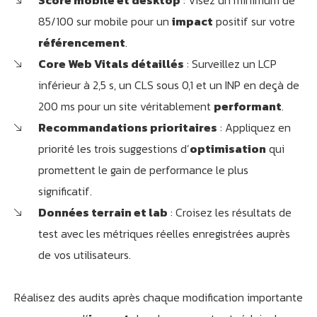
Score mobile et desktop
: Visez un minimum de
85/100 sur mobile pour un
impact
positif sur votre
référencement
.
Core Web Vitals détaillés
: Surveillez un LCP
inférieur à 2,5 s, un CLS sous 0,1 et un INP en deçà de
200 ms pour un site véritablement
performant
.
Recommandations prioritaires
: Appliquez en
Athobot
priorité les trois suggestions d’
optimisation
qui
Assistant IA
promettent le gain de performance le plus
significatif.
Bienvenue chez Athorus Digital
Je suis Athobot, votre assistant digital.
Données terrain et lab
: Croisez les résultats de
Je vous oriente vers la meilleure solution pour votre
test avec les métriques réelles enregistrées auprès
projet.
de vos utilisateurs.
Dites-moi votre objectif ou choisissez un raccourci ci-
dessous :
Réalisez des audits après chaque modification importante