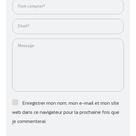
entreprise. Cela inclut l’audit technique et la mise en
Nom complet*
place d’une stratégie de
cyberdéfense
adaptée à vos
besoins. Vous serez ainsi mieux armés face aux
risques
cyber
actuels.
Email*
Message
Enregistrer mon nom, mon e-mail et mon site
web dans ce navigateur pour la prochaine fois que
je commenterai.