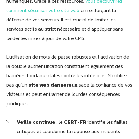
numériques. Grâce à ces ressources,
vous découvrirez
comment sécuriser votre site web
en renforçant la
Athobot
Assistant IA
défense de vos serveurs. Il est crucial de limiter les
services actifs au strict nécessaire et d’appliquer sans
Bienvenue chez Athorus Digital
tarder les mises à jour de votre CMS.
Je suis Athobot, votre assistant digital.
Je vous oriente vers la meilleure solution pour votre
projet.
L’utilisation de mots de passe robustes et l’activation de
Dites-moi votre objectif ou choisissez un raccourci ci-
la double authentification constituent également des
dessous :
barrières fondamentales contre les intrusions. N’oubliez
pas qu’un
site web dangereux
sape la confiance de vos
visiteurs et peut entraîner de lourdes conséquences
juridiques.
Veille continue
: le
CERT-FR
identifie les failles
critiques et coordonne la réponse aux incidents