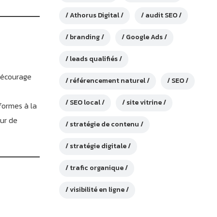
Athorus Digital
audit SEO
branding
Google Ads
leads qualifiés
 décourage
référencement naturel
SEO
SEO local
site vitrine
formes à la
eur de
stratégie de contenu
stratégie digitale
trafic organique
visibilité en ligne