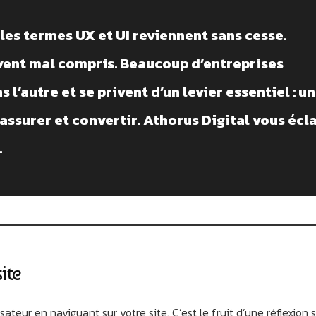
, les termes UX et UI reviennent sans cesse.
uvent mal compris. Beaucoup d’entreprises
s l’autre et se privent d’un levier essentiel : un
rassurer et convertir. Athorus Digital vous écl
.
ite
ateur en naviguant sur votre site. C’est le fruit d’une réflexion s