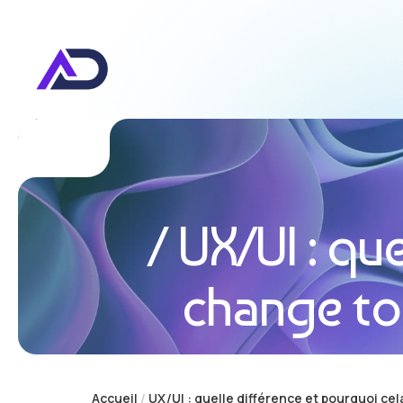
UX/UI : qu
change tou
Accueil
UX/UI : quelle différence et pourquoi cel