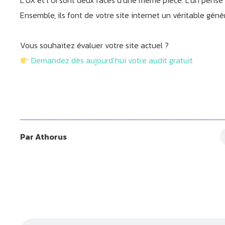
L’UX et l’UI sont deux faces d’une même pièce. L’un pense l’e
Ensemble, ils font de votre site internet un véritable génér
Vous souhaitez évaluer votre site actuel ?
Demandez dès aujourd’hui votre audit gratuit
Par
Athorus