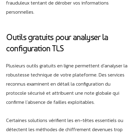
frauduleux tentant de dérober vos informations
personnelles.
Outils gratuits pour analyser la
configuration TLS
Athobot
Assistant IA
Plusieurs outils gratuits en ligne permettent d’analyser la
robustesse technique de votre plateforme. Des services
Bienvenue chez Athorus Digital
reconnus examinent en détail la configuration du
Je suis Athobot, votre assistant digital.
protocole sécurisé et attribuent une note globale qui
Je vous oriente vers la meilleure solution pour votre
confirme l’absence de failles exploitables.
projet.
Dites-moi votre objectif ou choisissez un raccourci ci-
dessous :
Certaines solutions vérifient les en-têtes essentiels ou
détectent les méthodes de chiffrement devenues trop