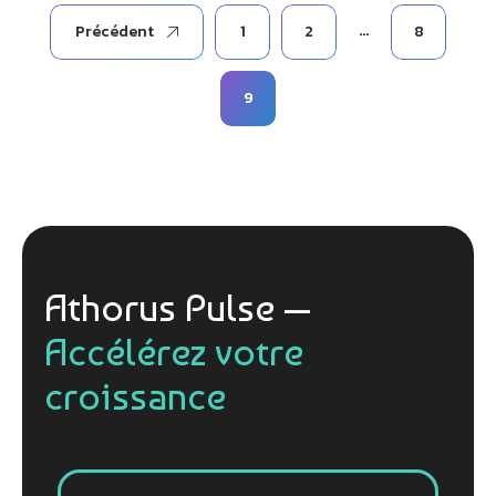
Pagination
…
Précédent
1
2
8
des
publications
9
Athorus Pulse —
Accélérez votre
croissance