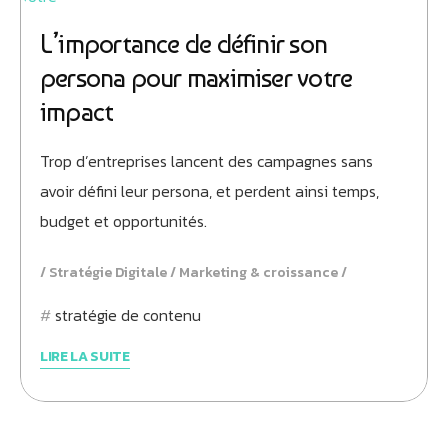
L’importance de définir son
persona pour maximiser votre
impact
Athobot
Assistant IA
Trop d’entreprises lancent des campagnes sans
avoir défini leur persona, et perdent ainsi temps,
Bienvenue chez Athorus Digital
budget et opportunités.
Je suis Athobot, votre assistant digital.
Je vous oriente vers la meilleure solution pour votre
projet.
Stratégie Digitale
Marketing & croissance
Dites-moi votre objectif ou choisissez un raccourci ci-
stratégie de contenu
dessous :
LIRE LA SUITE