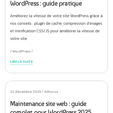
WordPress : guide pratique
Améliorez la vitesse de votre site WordPress grâce à
nos conseils : plugin de cache, compression d’images
et minification CSS/JS pour améliorer la vitesse de
votre site.
Athobot
Assistant IA
WordPress
LIRE LA SUITE
Bienvenue chez Athorus Digital
Je suis Athobot, votre assistant digital.
Je vous oriente vers la meilleure solution pour votre
projet.
Dites-moi votre objectif ou choisissez un raccourci ci-
22 décembre 2025
Athorus
dessous :
Maintenance site web : guide
complet pour WordPress 2025