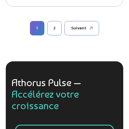
Pagination
1
2
Suivant
des
publications
Athorus Pulse —
Accélérez votre
croissance