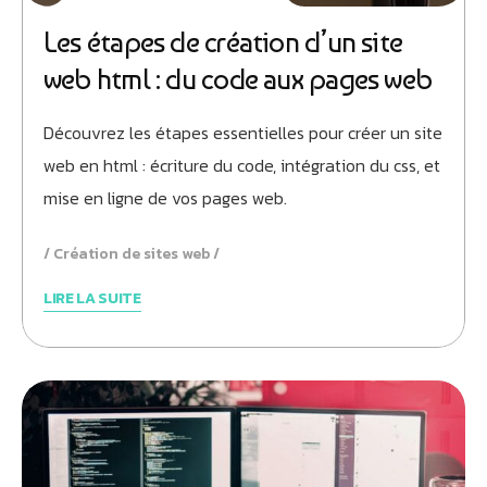
Les étapes de création d’un site
web html : du code aux pages web
Découvrez les étapes essentielles pour créer un site
Athobot
Assistant IA
web en html : écriture du code, intégration du css, et
mise en ligne de vos pages web.
Bienvenue chez Athorus Digital
Je suis Athobot, votre assistant digital.
Création de sites web
Je vous oriente vers la meilleure solution pour votre
projet.
LIRE LA SUITE
Dites-moi votre objectif ou choisissez un raccourci ci-
dessous :