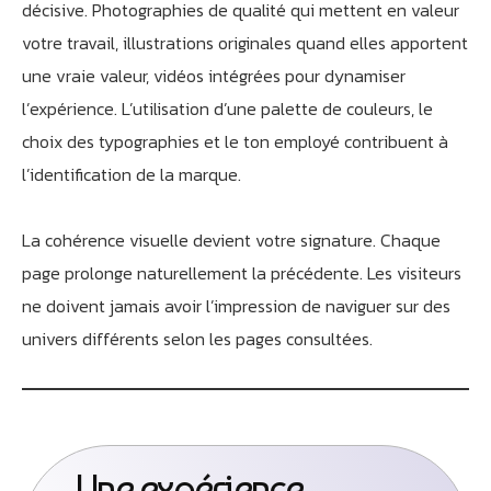
décisive. Photographies de qualité qui mettent en valeur
votre travail, illustrations originales quand elles apportent
une vraie valeur, vidéos intégrées pour dynamiser
l’expérience. L’utilisation d’une palette de couleurs, le
choix des typographies et le ton employé contribuent à
l’identification de la marque.
Athobot
Assistant IA
La cohérence visuelle devient votre signature. Chaque
page prolonge naturellement la précédente. Les visiteurs
Bienvenue chez Athorus Digital
ne doivent jamais avoir l’impression de naviguer sur des
Je suis Athobot, votre assistant digital.
univers différents selon les pages consultées.
Je vous oriente vers la meilleure solution pour votre
projet.
Dites-moi votre objectif ou choisissez un raccourci ci-
dessous :
Une expérience