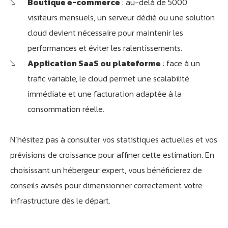
Boutique e-commerce
: au-delà de 5000
visiteurs mensuels, un serveur dédié ou une solution
cloud devient nécessaire pour maintenir les
performances et éviter les ralentissements.
Application SaaS ou plateforme
: face à un
trafic variable, le cloud permet une scalabilité
immédiate et une facturation adaptée à la
Athobot
consommation réelle.
Assistant IA
Bienvenue chez Athorus Digital
N’hésitez pas à consulter vos statistiques actuelles et vos
Je suis Athobot, votre assistant digital.
prévisions de croissance pour affiner cette estimation. En
Je vous oriente vers la meilleure solution pour votre
choisissant un hébergeur expert, vous bénéficierez de
projet.
conseils avisés pour dimensionner correctement votre
Dites-moi votre objectif ou choisissez un raccourci ci-
dessous :
infrastructure dès le départ.