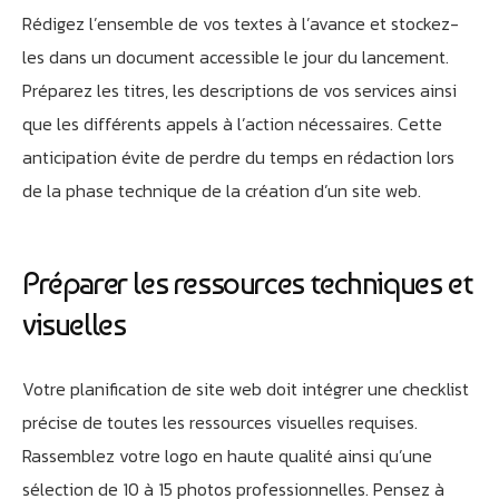
Rédigez l’ensemble de vos textes à l’avance et stockez-
les dans un document accessible le jour du lancement.
Préparez les titres, les descriptions de vos services ainsi
que les différents appels à l’action nécessaires. Cette
anticipation évite de perdre du temps en rédaction lors
de la phase technique de la création d’un site web.
Athobot
Assistant IA
Préparer les ressources techniques et
Bienvenue chez Athorus Digital
visuelles
Je suis Athobot, votre assistant digital.
Je vous oriente vers la meilleure solution pour votre
projet.
Votre planification de site web doit intégrer une checklist
Dites-moi votre objectif ou choisissez un raccourci ci-
précise de toutes les ressources visuelles requises.
dessous :
Rassemblez votre logo en haute qualité ainsi qu’une
sélection de 10 à 15 photos professionnelles. Pensez à