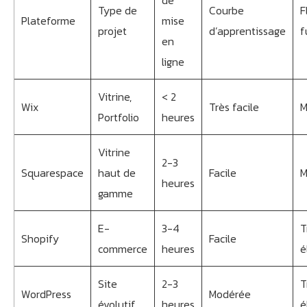
de
Type de
Courbe
F
Plateforme
mise
projet
d’apprentissage
f
en
ligne
Vitrine,
< 2
Wix
Très facile
M
Portfolio
heures
Vitrine
2-3
Squarespace
haut de
Facile
M
heures
gamme
E-
3-4
T
Shopify
Facile
commerce
heures
é
Site
2-3
T
WordPress
Modérée
évolutif
heures
é