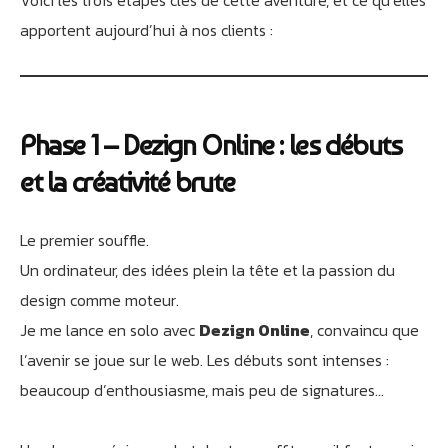
Athobot
Voici les trois étapes clés de cette aventure, et ce qu’elles
Assistant IA
apportent aujourd’hui à nos clients :
Bienvenue chez Athorus Digital
Je suis Athobot, votre assistant digital.
Je vous oriente vers la meilleure solution pour votre
projet.
Phase 1 – Dezign Online : les débuts
Dites-moi votre objectif ou choisissez un raccourci ci-
et la créativité brute
dessous :
Le premier souffle.
Un ordinateur, des idées plein la tête et la passion du
design comme moteur.
Je me lance en solo avec
Dezign Online
, convaincu que
l’avenir se joue sur le web. Les débuts sont intenses :
beaucoup d’enthousiasme, mais peu de signatures…