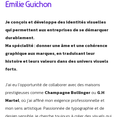
Emilie Guichon
Je conçois et développe des identités visuelles
qui permettent aux entreprises de se démarquer
durablement.
Ma spécialité : donner une âme et une cohérence
graphique aux marques, en traduisant leur
Athobot
Assistant IA
histoire et leurs valeurs dans des univers visuels
forts.
Bienvenue chez Athorus Digital
Je suis Athobot, votre assistant digital.
J’ai eu l’opportunité de collaborer avec des maisons
Je vous oriente vers la meilleure solution pour votre
prestigieuses comme
Champagne Bollinger
ou
G.H
projet.
Martel
, où j’ai affiné mon exigence professionnelle et
Dites-moi votre objectif ou choisissez un raccourci ci-
dessous :
mon sens artistique. Passionnée de typographie et de
design sensible, je cherche toujours à créer des visuels qui