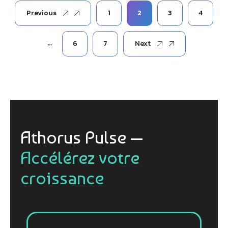
Previous
1
2
3
4
…
6
7
Next
Athorus Pulse —
Accélérez votre
croissance